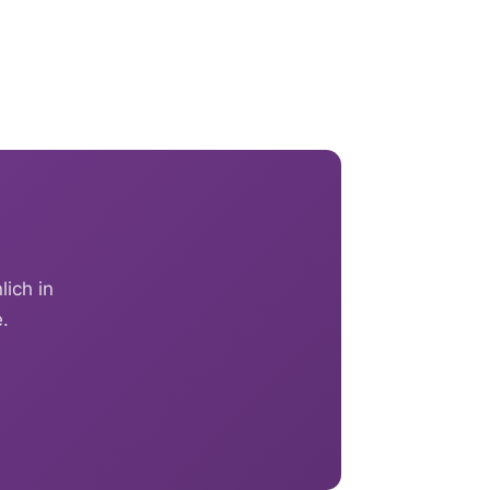
ich in
.